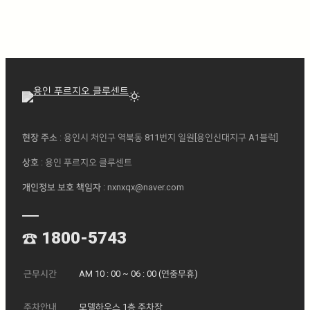
wb_sunny
현장 주소
: 용인시 처인구 역북동 811번지 일원[용인신대지구 A1블럭]ㅤ
상호
: 용인 푸르지오 클루센트
개인정보 보호 책임자
: nxnxqx@naver.com
☎ 1800-5743
근무시간
AM 10 : 00 ~ 06 : 00 (연중무휴)
주차안내
모델하우스 1층 주차장